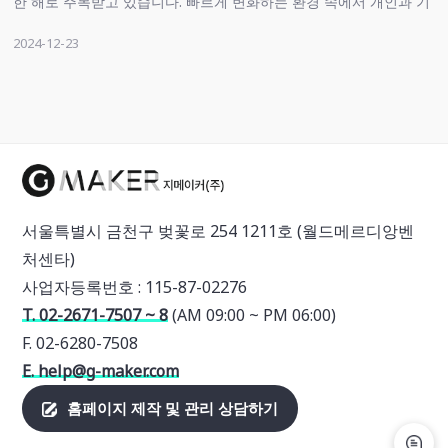
한 해로 주목받고 있습니다. 빠르게 변화하는 환경 속에서 개인과 기
업은 끊임없이 적응하고 혁신해야 할 필요성을 느끼고 있습니다. 이
2024-12-23
러한 변화의 중심에는 기술 혁신, 사회적 변화, 비즈니스 모델의 진
…
서울특별시 금천구 벚꽃로 254 1211호 (월드메르디앙벤
처센타)
사업자등록번호 : 115-87-02276
T. 02-2671-7507 ~ 8
(AM 09:00 ~ PM 06:00)
F. 02-6280-7508
E. help@g-maker.com
홈페이지 제작 및 관리 상담하기