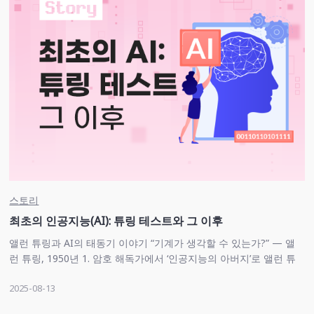
스토리
최초의 인공지능(AI): 튜링 테스트와 그 이후
앨런 튜링과 AI의 태동기 이야기 “기계가 생각할 수 있는가?” — 앨
런 튜링, 1950년 1. 암호 해독가에서 ‘인공지능의 아버지’로 앨런 튜
링(Alan Turing, 1912~1954)은 천재 수학자이자 논리학자였습니다.
2025-08-13
제2차 세계대전 당시, …