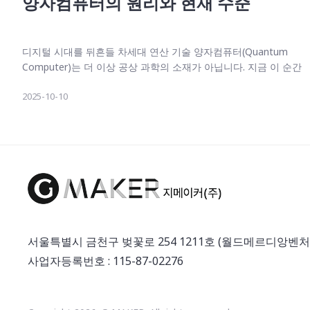
양자컴퓨터의 원리와 현재 수준
디지털 시대를 뒤흔들 차세대 연산 기술 양자컴퓨터(Quantum
Computer)는 더 이상 공상 과학의 소재가 아닙니다. 지금 이 순간
에도 IBM, 구글, 인텔, 그리고 수많은 스타트업들이 ‘고전 컴퓨터
2025-10-10
의 한계를 넘어서는 계산 능력’을 현실로 만들기 위해 경쟁하고 있
습니다. 우리가 매일 사용하는 암호화, 인공지능, 시뮬레이션 기술
도 머지않아 이 거대한 패러다임의 영향을 받을 것입니다. 이번 글
에서는 양자컴퓨터의 기본 개념부터 아키텍처의 종류, 그리고 왜
전 세계가 이 기술에 주목하고 있는지를 기술적 관점에서 살펴봅
니다. 1. 양자컴퓨터란 무엇인가? 양자컴퓨터는 기존의 디지털 컴
퓨터를 단순히 “더 빠르게” 만든 장치가 아닙니다. 그 본질은 양자
역학의 원리를 계산에 직접 적용한다는 데 있습니다. 중첩
(Superposition): 큐비트는 0과 1을 동시에 표현할 수 있어, 동전이
공중에 떠 있을 때 앞·뒤가 동시에 존재하는 것과 비슷합니다. 얽힘
서울특별시 금천구 벚꽃로 254 1211호 (월드메르디앙벤처
(Entanglement): 여러 큐비트가 서로 연결되어, 하나의 상태 변화
사업자등록번호 : 115-87-02276
가 다른 큐비트에도 즉각 반영됩니다. 간섭(Interference): 계산 과
정에서 올바른 해의 확률은 증폭시키고, 잘못된 해는 소멸시킵니
다. 즉, 양자컴퓨터는 마치 평행 우주에서 동시에 답을 탐색하는