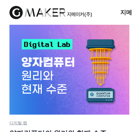
지메
디지털 랩