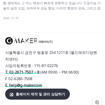
웹 생태계는 그 어느 때보다 빠르게 변화하고 있습니다. 인공지능 기
술의 실전 도입, 브라우저 성능 향상, 디자인 환경의 성숙, 그리고 접
근성·보안 규제의 강화는 2026년 웹 환경의 방향성을 크게 재편하고
2025-12-15
있습니다. 2026년은 단순히 신기술이 등장하는 해가 아니라, 웹 서비
스 구축 방식 전반이 구조적으로 변화하는 시기로 볼 수 있습니다. 아
래에서는 기술과 디자인 관점에서 주목해야 할 흐름을 종합적으로
정리하였습니다. 1. AI-Native Web의 본격적인 확산 2026년에는 웹
서비스 전반이 AI를 “기능 추가” 수준이 아니라 초기 설계 단계부터
AI를 중심으로 구성하는 구조로 변화할 것으로 전망됩니다. AI 기반
UX 자동 최적화 사용자의 행동 패턴을 분석하여 메뉴 구성, 페이지
서울특별시 금천구 벚꽃로 254 1211호 (월드메르디앙벤
배치, 추천 콘텐츠 등을 실시간으로 자동 재구성하는 기능이 보편화
처센타)
될 것으로 예상됩니다. 기존의 A/B 테스트 기반 최적화보다 훨씬 빠
르고 정교한 사용자 맞춤화가 가능합니다. 웹 내장 AI 어시스턴트 확
사업자등록번호 : 115-87-02276
대 웹사이트 내에서 검색, 문의, 콘텐츠 탐색을 대신 수행하는 “웹 전
T. 02-2671-7507 ~ 8
(AM 09:00 ~ PM 06:00)
용 AI 내비게이터”가 등장하여 사용자가 직접 구조를 탐색하지 않더
F. 02-6280-7508
라도 필요한 정보에 즉시 접근할 수 있을 것으로 보입니다. 2. 초경량
E. help@g-maker.com
웹 프레임워크와 렌더링 방식의 진화 웹 성능 격차가 커지는 환경에
서 “얼마나 빠르게 렌더링되는가”는 2026년 웹 개발의 핵심 기준이
홈페이지 제작 및 관리 상담하기
될 것입니다. 부분 하이드레이션 (Partial Hydration)·재개 가능성
(Resumability) 기술 확대 Astro, Qwik과 같은 프레임워크가 더욱 널